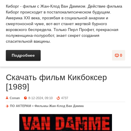
Киборг - фильм с Жан-Клод Ван Даммом. Действие фильма
Киборг происходит в постапокалипсическом будущем.
Америка XXI века, прозябая в социальной анархии и
смертоносной чуме, вот-вот станет жертвой бурного
воровского беспредела. Только Перл Профет, прекрасная
полуженщина-полуробот, знает секрет создания
спасительной вакцины.
Подробнее
0
Скачать фильм Кикбоксер
[1989]
Conan
8-12-2024, 09:10
4737
ПО АКТЕРАМ
»
Фильмы Жан-Клод Ван Дамма