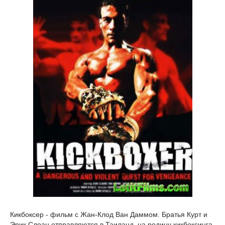
Кикбоксер - фильм с Жан-Клод Ван Даммом. Братья Курт и
Эрик Слоан отправляются в Таиланд, на родину кикбоксинга,