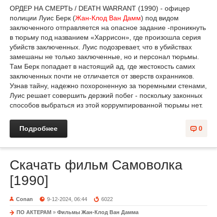
ОРДЕР НА СМЕРТЬ / DEATH WARRANT (1990) - офицер
полиции Луис Берк (
Жан-Клод Ван Дамм
) под видом
заключенного отправляется на опасное задание -проникнуть
в тюрьму под названием «Харрисон», где произошла серия
убийств заключенных. Луис подозревает, что в убийствах
замешаны не только заключенные, но и персонал тюрьмы.
Там Берк попадает в настоящий ад, где жестокость самих
заключенных почти не отличается от зверств охранников.
Узнав тайну, надежно похороненную за тюремными стенами,
Луис решает совершить дерзкий побег - поскольку законных
способов выбраться из этой коррумпированной тюрьмы нет.
Подробнее
0
Скачать фильм Самоволка
[1990]
Conan
9-12-2024, 06:44
6022
ПО АКТЕРАМ
»
Фильмы Жан-Клод Ван Дамма