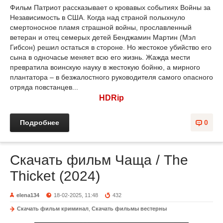
Фильм Патриот рассказывает о кровавых событиях Войны за
Независимость в США. Когда над страной полыхнуло
смертоносное пламя страшной войны, прославленный
ветеран и отец семерых детей Бенджамин Мартин (Мэл
Гибсон) решил остаться в стороне. Но жестокое убийство его
сына в одночасье меняет всю его жизнь. Жажда мести
превратила воинскую науку в жестокую бойню, а мирного
плантатора – в безжалостного руководителя самого опасного
отряда повстанцев...
HDRip
Подробнее
0
Скачать фильм Чаща / The
Thicket (2024)
elena134
18-02-2025, 11:48
432
Скачать фильм криминал
,
Скачать фильмы вестерны