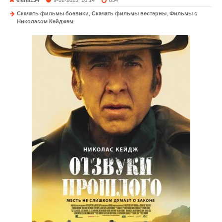
elena134
9-02-2025, 10:14
854
Скачать фильмы боевики
,
Скачать фильмы вестерны
,
Фильмы с
Николасом Кейджем