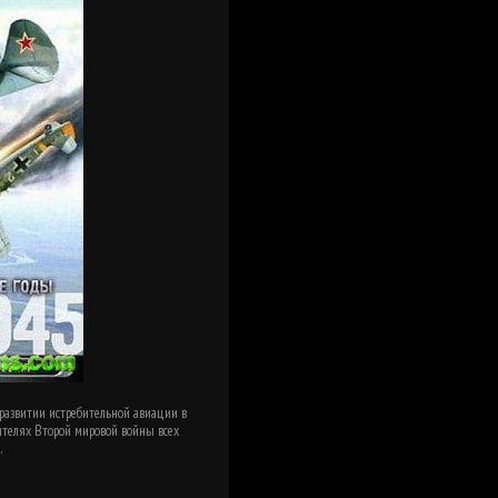
развитии истребительной авиации в
ителях Второй мировой войны всех
.