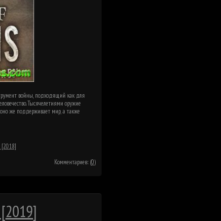
струмент войны, подходящий как для
человечество. Тысячелетиями оружие
 оно же поддерживает мир, а также
 [2018]
Комментариев: (
0
)
 [2019]