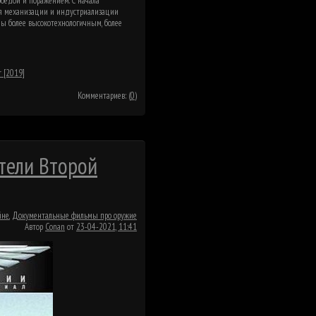
обедой и поражением. С начала
ря механизации и индустриализации
ны более высокотехнологичным, более
 [2019]
Комментариев: (
0
)
ители Второй
йне
,
Документальные фильмы про оружие
Автор
Conan
от
23-04-2021, 11:41