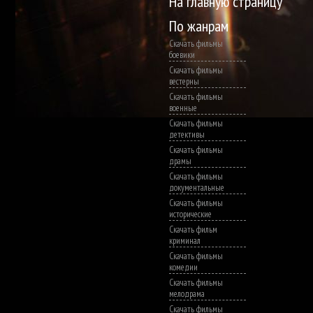
На главную страницу
По жанрам
Скачать фильмы
боевики
Скачать фильмы
вестерны
Скачать фильмы
военные
Скачать фильмы
детективы
Скачать фильмы
драмы
Скачать фильмы
документальные
Скачать фильмы
исторические
Скачать фильм
криминал
Скачать фильмы
комедии
Скачать фильмы
мелодрама
Скачать фильмы