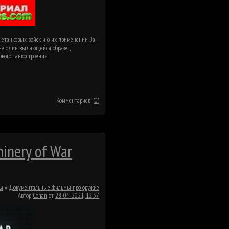
етанковых войск и о их применении. За
у не один выдающейся образец
вого танкостроения.
]
Комментариев: (
0
)
inery of War
мы
»
Документальные фильмы про оружие
Автор
Conan
от
28-04-2021, 12:37