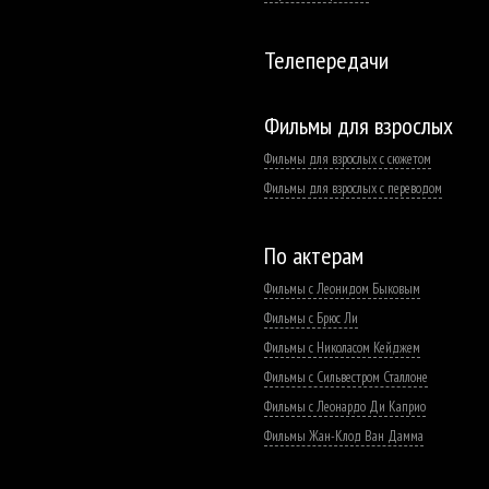
Телепередачи
Фильмы для взрослых
Фильмы для взрослых с сюжетом
Фильмы для взрослых с переводом
По актерам
Фильмы с Леонидом Быковым
Фильмы с Брюс Ли
Фильмы с Николасом Кейджем
Фильмы с Сильвестром Сталлоне
Фильмы с Леонардо Ди Каприо
Фильмы Жан-Клод Ван Дамма