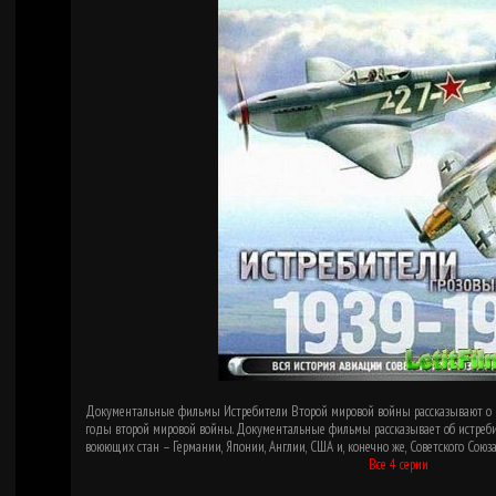
Документальные фильмы Истребители Второй мировой войны рассказывают о 
годы второй мировой войны. Документальные фильмы рассказывает об истреб
воюющих стан – Германии, Японии, Англии, США и, конечно же, Советского Союза
Все 4 серии