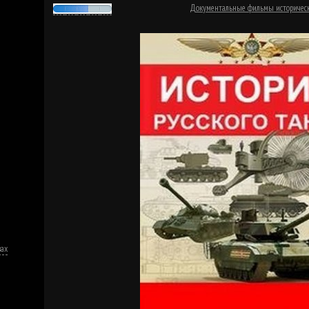
Документальные фильмы историчес
вах