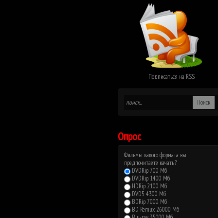
Подписаться на RSS
Опрос
Фильмы какого формата вы
предпочитаете качать?
DVDRip 700 Мб
DVDRip 1400 Мб
HDRip 2100 Мб
DVD5 4300 Мб
BDRip 7000 Мб
BD Remux 26000 Мб
Blu-ray 35000 Мб