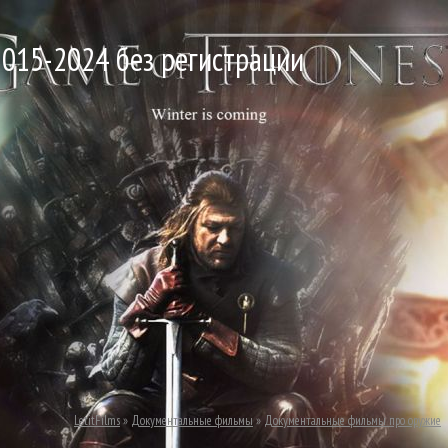
015-2024 без регистрации
LetitFilms
»
Документальные фильмы
»
Документальные фильмы про оружие