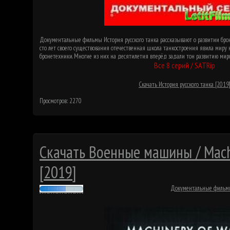
Документальные фильмы История русского танка рассказывают о развитии брон
сто лет своего существования отечественная школа танкостроения явила мир
бронетехники. Многие из них на десятилетия вперёд задали тон развитию миро
Все 8 серий / SATRip
Скачать История русского танка [2019
Просмотров: 2270
Скачать Военные машины / Mach
[2019]
Документальные филь