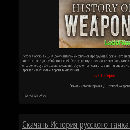
История оружия - цикл документальных фильиов про оружие. Оружие - это ин
защиты, так и для убийства людей. Оно существует столько же сколько и само 
определяло судьбу целых поколений. Оружие приносит страдания и смерть. Но
прокладывает новые дороги технологиям.
Все 10 серий
Скачать История оружия / History of Weapons
Просмотров: 3496
Скачать История русского танка