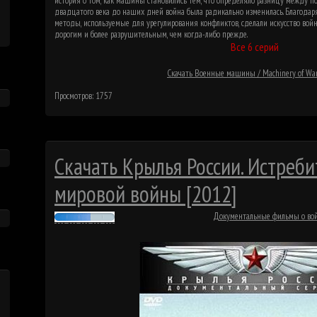
история о том, как машины становились тем, что определяло разницу между п
двадцатого века до наших дней война была радикально изменилась. Благода
методы, используемые для урегулирования конфликтов, сделали искусство вой
дорогим и более разрушительным, чем когда-либо прежде.
Все 6 серий
Скачать Военные машины / Machinery of War
Просмотров: 1757
Скачать Крылья России. Истреб
мировой войны [2012]
Документальные фильмы о во