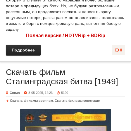
который отступает от самого Харькова и понес большие
потери в предыдущих боях. Но, не будучи разгромленным,
рассеянным, он продолжает воевать и наносить врагу
ощутимые потери, раз за разом останавливаясь, вкапываясь
в землю и беря с немцев кровавую дань, выполняя боевую
задачу.
Полная версия / HDTVRip + BDRip
Подробнее
0
Скачать фильм
Сталинградская битва [1949]
Conan
8-05-2025, 14:23
5120
Скачать фильмы военные
,
Скачать фильмы советские