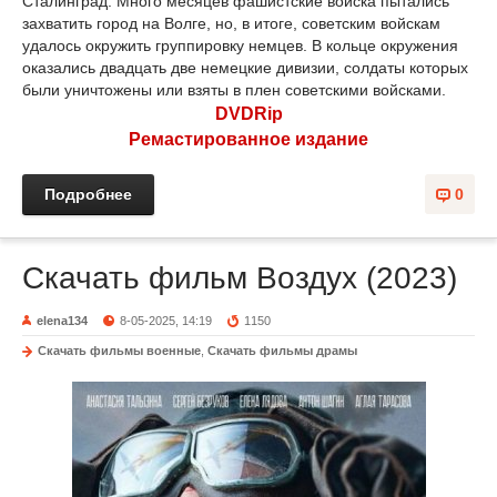
Сталинград. Много месяцев фашистские войска пытались
захватить город на Волге, но, в итоге, советским войскам
удалось окружить группировку немцев. В кольце окружения
оказались двадцать две немецкие дивизии, солдаты которых
были уничтожены или взяты в плен советскими войсками.
DVDRip
Ремастированное издание
Подробнее
0
Скачать фильм Воздух (2023)
elena134
8-05-2025, 14:19
1150
Скачать фильмы военные
,
Скачать фильмы драмы