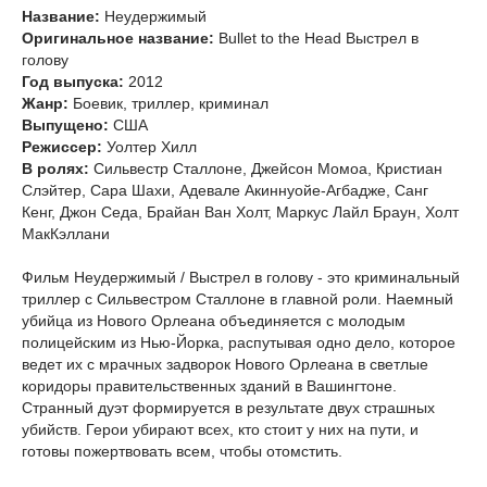
Название:
Неудержимый
Оригинальное название:
Bullet to the Head Выстрел в
голову
Год выпуска:
2012
Жанр:
Боевик, триллер, криминал
Выпущено:
США
Режиссер:
Уолтер Хилл
В ролях:
Сильвестр Сталлоне, Джейсон Момоа, Кристиан
Слэйтер, Сара Шахи, Адевале Акиннуойе-Агбадже, Санг
Кенг, Джон Седа, Брайан Ван Холт, Маркус Лайл Браун, Холт
МакКэллани
Фильм Неудержимый / Выстрел в голову - это криминальный
триллер с Сильвестром Сталлоне в главной роли. Наемный
убийца из Нового Орлеана объединяется с молодым
полицейским из Нью-Йорка, распутывая одно дело, которое
ведет их с мрачных задворок Нового Орлеана в светлые
коридоры правительственных зданий в Вашингтоне.
Странный дуэт формируется в результате двух страшных
убийств. Герои убирают всех, кто стоит у них на пути, и
готовы пожертвовать всем, чтобы отомстить.