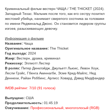
Криминальный фильм вестерн ЧАЩА / THE THICKET (2024).
Западный Техас. Мальчик после того, как его сестру похитил
жестокий убийца, нанимает свирепого охотника за головами
по имени Реджинальд Джонс. Он становится лидером группы
изгоев, разыскивающих девочку.
Информация о фильме
Название:
Чаща
Оригинальное название:
The Thicket
Год выхода:
2024
Жанр:
Вестерн, драма, криминал
Режиссер:
Эллиотт Лестер
В ролях:
Питер Динклэйдж, Джульетт Льюис, Левон Хоук,
Лесли Грэйс, Гбенга Акиннагбе, Эсме Крид-Майлс, Нед
Деннехи, Райан Роббинс, Арлисс Ховард, Дэвид Мидфандер
IMDB рейтинг: 7/10 (91 голосa)
Выпущено:
США
Продолжительность:
01:45:19
Озвучивание:
Профессиональный, многоголосый (RGB)