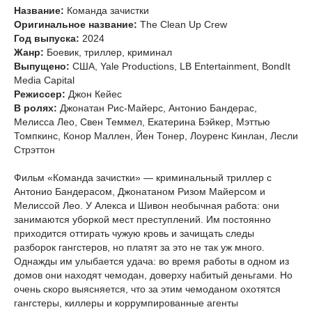
Название:
Команда зачистки
Оригинальное название:
The Clean Up Crew
Год выпуска:
2024
Жанр:
Боевик, триллер, криминал
Выпущено:
США, Yale Productions, LB Entertainment, BondIt
Media Capital
Режиссер:
Джон Кейес
В ролях:
Джонатан Рис-Майерс, Антонио Бандерас,
Мелисса Лео, Свен Теммел, Екатерина Бэйкер, Мэттью
Томпкинс, Конор Маллен, Йен Тонер, Лоуренс Кинлан, Лесли
Стрэттон
Фильм «Команда зачистки» — криминальный триллер с
Антонио Бандерасом, Джонатаном Ризом Майерсом и
Мелиссой Лео. У Алекса и Шивон необычная работа: они
занимаются уборкой мест преступлений. Им постоянно
приходится оттирать чужую кровь и зачищать следы
разборок гангстеров, но платят за это не так уж много.
Однажды им улыбается удача: во время работы в одном из
домов они находят чемодан, доверху набитый деньгами. Но
очень скоро выясняется, что за этим чемоданом охотятся
гангстеры, киллеры и коррумпированные агенты