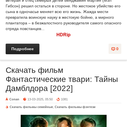
ветеран и отец семерых детей Бенджамин Мартин (Мэл
Гибсон) решил остаться в стороне. Но жестокое убийство его
сына в одночасье меняет всю его жизнь. Жажда мести
превратила воинскую науку в жестокую бойню, а мирного
плантатора – в безжалостного руководителя самого опасного
отряда повстанцев...
HDRip
Подробнее
0
Скачать фильм
Фантастические твари: Тайны
Дамблдора [2022]
Conan
13-03-2025, 05:50
1081
Скачать фильмы семейные
,
Скачать фильмы фэнтези