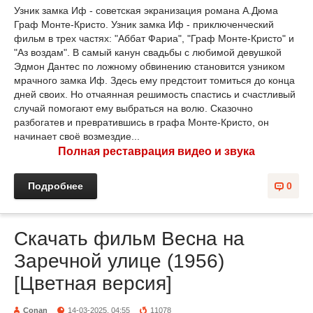
Узник замка Иф - советская экранизация романа А.Дюма
Граф Монте-Кристо. Узник замка Иф - приключенческий
фильм в трех частях: "Аббат Фариа", "Граф Монте-Кристо" и
"Аз воздам". В самый канун свадьбы с любимой девушкой
Эдмон Дантес по ложному обвинению становится узником
мрачного замка Иф. Здесь ему предстоит томиться до конца
дней своих. Но отчаянная решимость спастись и счастливый
случай помогают ему выбраться на волю. Сказочно
разбогатев и превратившись в графа Монте-Кристо, он
начинает своё возмездие...
Полная реставрация видео и звука
Подробнее
0
Скачать фильм Весна на
Заречной улице (1956)
[Цветная версия]
Conan
14-03-2025, 04:55
11078