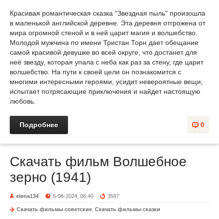
Красивая романтическая сказка "Звездная пыль" произошла
в маленькой английской деревне. Эта деревня отгрожена от
мира огромной стеной и в ней царит магия и волшебство.
Молодой мужчина по имени Тристан Торн дает обещание
самой красивой девушке во всей округе, что достанет для
неё звезду, которая упала с неба как раз за стену, где царит
волшебство. На пути к своей цели он познакомится с
многими интересными героями, усидит невероятные вещи,
испытает потрясающие приключения и найдет настоящую
любовь.
Подробнее
0
Скачать фильм Волшебное
зерно (1941)
elena134
5-08-2024, 06:40
3597
Скачать фильмы советские
,
Скачать фильмы сказки