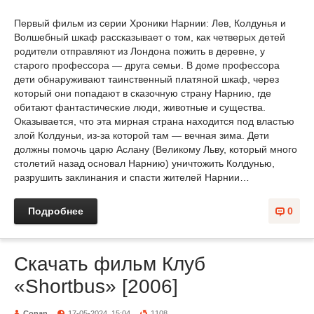
Первый фильм из серии Хроники Нарнии: Лев, Колдунья и
Волшебный шкаф рассказывает о том, как четверых детей
родители отправляют из Лондона пожить в деревне, у
старого профессора — друга семьи. В доме профессора
дети обнаруживают таинственный платяной шкаф, через
который они попадают в сказочную страну Нарнию, где
обитают фантастические люди, животные и существа.
Оказывается, что эта мирная страна находится под властью
злой Колдуньи, из-за которой там — вечная зима. Дети
должны помочь царю Аслану (Великому Льву, который много
столетий назад основал Нарнию) уничтожить Колдунью,
разрушить заклинания и спасти жителей Нарнии…
Подробнее
0
Скачать фильм Клуб
«Shortbus» [2006]
Conan
17-05-2024, 15:04
1108