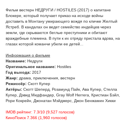
Фильм вестерн НЕДРУГИ / HOSTILES (2017) о капитане
Блокере, который получает приказ на исходе войны
доставить в Монтану умирающего вождя по кличке Желтый
Ястреб. В кандалах он ведет семейство индейцев через
земли, где скрываются беглые преступники и обитают
враждебные племена. В пути к их отряду пристала вдова, на
глазах которой команчи убили ее детей...
Информация о фильме
Название:
Недруги
Оригинальное название:
Hostiles
Год выхода:
2017
Жанр:
драма, приключения, вестерн
Режиссёр:
Скотт Купер
Актёры:
Скотт Шеперд, Розамунд Пайк, Ава Купер, Стелла
Купер, Дэвид Мидфандер, Gray Wolf Herrera, Кристиан Бэйл,
Рори Кокрейн, Джонатан Мэйджерс, Джон Бенжамин Хикки
IMDB рейтинг: 7.3/10 (9,527 голосов)
КиноПоиск 7.366 (1,960 голосов)