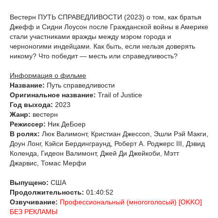
Вестерн ПУТЬ СПРАВЕДЛИВОСТИ (2023) о том, как братья
Джефф и Сидни Лоусон после Гражданской войны в Америке
стали участниками вражды между мэром города и
черноногими индейцами. Как быть, если нельзя доверять
никому? Что победит — месть или справедливость?
Информация о фильме
Название:
Путь справедливости
Оригинальное название:
Trail of Justice
Год выхода:
2023
Жанр:
вестерн
Режиссер:
Ник ДеБоер
В ролях:
Люк Валимонт, Кристиан Джессоп, Эшли Рэй Макги,
Доун Лонг, Кэйси Бердинграунд, Роберт А. Роджерс III, Дэвид
Коленда, Гидеон Валимонт, Джей Ди Джейкоби, Мэтт
Джарвис, Томас Мерфи
Выпущено:
США
Продолжительность:
01:40:52
Озвучивание:
Профессиональный (многоголосый) [OKKO]
БЕЗ РЕКЛАМЫ