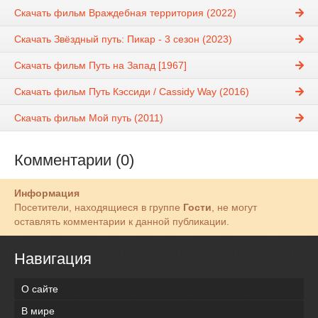
Скачать фильм Враждебная территория (2022)
Скачать Звёздный путь: Пикар - 3 сезон (2023)
Скачать фильм Путь на Запад [1967]
Скачать фильм Путь Кэссиди / Cassidy Way (2016)
Скачать фильм Мой путь (2011)
Комментарии (0)
Информация
Посетители, находящиеся в группе
Гости
, не могут
оставлять комментарии к данной публикации.
Навигация
О сайте
В мире