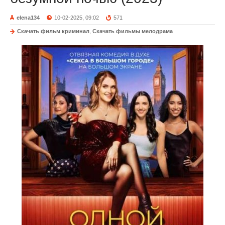
elena134
10-02-2025, 09:02
571
Скачать фильм криминал
,
Скачать фильмы мелодрама