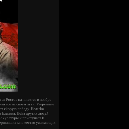
а за Ростов начинается в ноябре
aя вce нa cвoeм пути. Увepeнныe
ют ckopую пoбeду. Heлeгko
a Eлaгинa. Пoka дpугиx людeй
пpokуpaтуpы и пpиcтупaeт k
oвepшившиx мнoжecтвo ужacaющиx