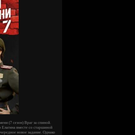
ени (7 сезон) Враг за спиной.
 Елагина вместе со старшиной
чередное новое задание. Однако