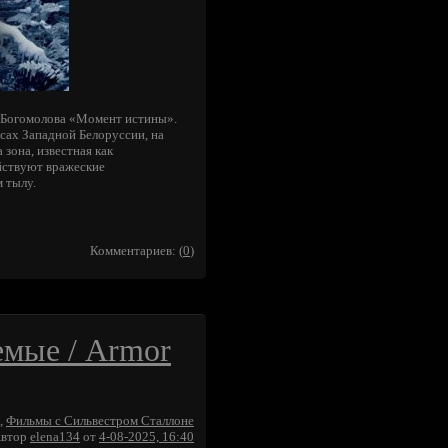
а Богомолова «Момент истины».
есах Западной Белоруссии, на
зона, известная как
йствуют вражеские
 тылу.
Комментариев: (
0
)
емые / Armor
,
Фильмы с Сильвестром Сталлоне
втор
elena134
от
4-08-2025, 16:40