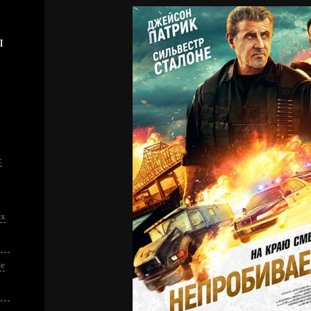
ы
с
ых
ие