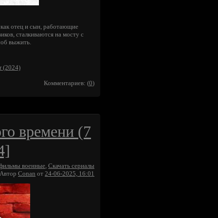
ак отец и сын, работающие
ков, сталкиваются на мосту с
соб выжить.
 (2024)
Комментариев: (
0
)
го времени (7
4]
 фильмы военные
,
Скачать сериалы
Автор
Conan
от
24-06-2025, 16:01