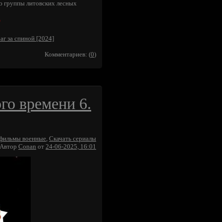
ю группы литовских лесных
p
аг за спиной [2024]
Комментариев: (
0
)
го времени 6.
 фильмы военные
,
Скачать сериалы
Автор
Conan
от
24-06-2025, 16:01