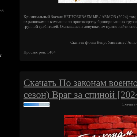
е
од
Криминальный боевик НЕПРОБИВАЕМЫЕ / ARMOR (2024) том, к
охранниками в компании по производству бронированных грузови
группой грабителей. Оказавшись в ловушке, им нужно найти спо
Скачать фильм Непробиваемые / Armor
Просмотров: 1484
х
Скачать По законам военно
сезон) Враг за спиной [202
Скачать