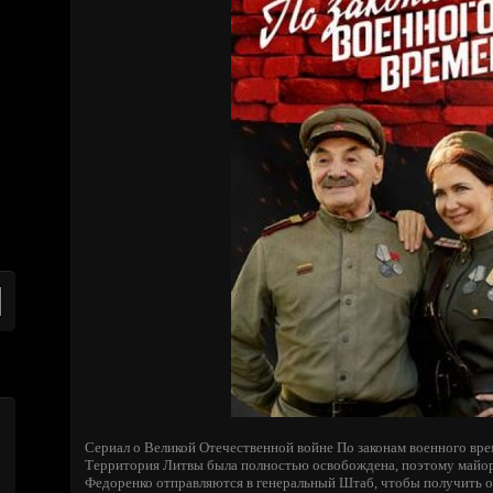
Сериал о Великой Отечественной войне По законам военного врем
Территория Литвы была полностью освобождена, поэтому майор
Федоренко отправляются в генеральный Штаб, чтобы получить о